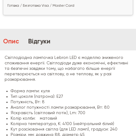
Готівка / Безготівка Visa / Master Card
Опис
Відгуки
Світлодіодна лампочка Lebron LED є моделлю зниженого
споживання енергії. Світлодіоди дуже економічні, ефективні
та безпечні завдяки тому, що набагато більше енергії
перетворюється на світлову, а не теплову, як у разі
розжарювання.
Форма лампи: куля
Тип цоколя (патрона): E27
Потужність, Вт: 8
Аналог потужності лампи розжарювання, Вт: 80
Яскравість (світловий потік), Lm: 700
Колір колби:
матовий
Колірна температура, К: 4100 (нейтральний білий)
Кут розсіювання світла (для LED ламп), градуси: 240
Розміри, мм: довжина 88, діаметр 45