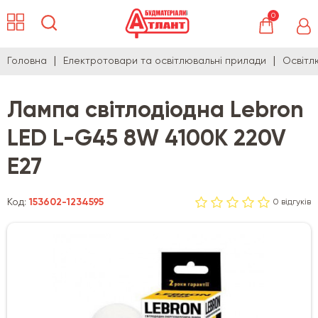
0
Головна
Електротовари та освітлювальні прилади
Освітл
Лампа світлодіодна Lebron
LED L-G45 8W 4100K 220V
E27
Код:
153602-1234595
0 відгуків