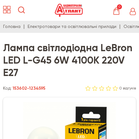
0
Головна
Електротовари та освітлювальні прилади
Освітл
Лампа світлодіодна LeBron
LED L-G45 6W 4100K 220V
E27
Код:
153602-1234595
0 відгуків