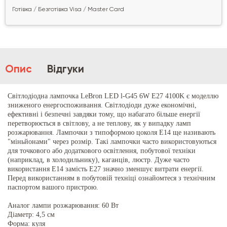
Готівка / Безготівка Visa / Master Card
Опис
Відгуки
Світлодіодна лампочка LeBron LED l-G45 6W E27 4100K є моделлю
зниженого енергоспоживання. Світлодіоди дуже економічні,
ефективні і безпечні завдяки тому, що набагато більше енергії
перетворюється в світлову, а не теплову, як у випадку ламп
розжарювання. Лампочки з типоформою цоколя E14 ще називають
"міньйонами" через розмір. Такі лампочки часто використовуються
для точкового або додаткового освітлення, побутової техніки
(наприклад, в холодильнику), каганців, люстр. Дуже часто
використання E14 замість E27 значно зменшує витрати енергії.
Перед використанням в побутовій техніці ознайомтеся з технічним
паспортом вашого пристрою.
Аналог лампи розжарювання: 60 Вт
Діаметр: 4,5 см
Форма: куля