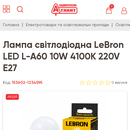
0
Головна
Електротовари та освітлювальні прилади
Освітл
Лампа світлодіодна LeBron
LED L-A60 10W 4100K 220V
E27
Код:
153602-1234595
0 відгуків
АКЦІЯ