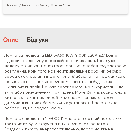
Готівка / Безготівка Visa / Master Card
Опис
Відгуки
Лампа світлодіодна LED L-A60 10W 4100K 220V E27 LeBron
відноситься до типу енергозберігаючих ламп. При дуже
малому споживанні електроенергії вона забезпечує яскраве
освітлення. Крім того має найтриваліший робочий ресурс
серед електроламп іншого типу. Є абсолютно нешкідливою,
не виділяє ні шкідливого випромінювання, ні будь-яких
шкідливих випарів. Не має протипоказань у використанні до
типу або призначенням приміщень. Може бути використана в
житлових, технічних, виробничих приміщеннях, а також в
дитячих, шкільних або медичних установах. Дає розсіяне
освітлення, не подразнює очі.
Лампа світлодіодна "LEBRON" має стандартний цоколь Е27,
тобто може бути вкручена в типовий електропатрон.
Завдяки низькому енергоспоживанню, лампа майже не