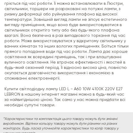
гріється під час роботи. Її можна встановлювати в Люстри,
світильники, торшери не розраховані на потужні лампи, з
ризику деформації або руйнування плафона від високої
температури. Зовнішній вигляд лампи не зіпсує естетичного
вигляду приміщення, якщо вона буде використовуватися в
світильниках откритіго типу або без будь-якого плафона
взагалі. Вона безпечна в разі випадкового торкання під час
роботи. Може використовуватися у відкритому світильнику у
ванних кімнатах та інших вологих приміщеннях. Боїться тільки
прямого попадання води під час роботи. Лампа дає хороше
освітлення як всередині приміщень, так і при влаштуванні
вуличного освітлення. Не втрачає ефективності і якостей в
будь-який сезонний період. Її відносно висока ціна, повністю
окупається довговічністю використання і економією в
споживанні електроенергії.
Купити світлодіодну лампу LED L - A60 10W 4100K 220V E27
LEBRON в нашому інтернет магазині можна в будь-який час
за найвигіднішою ціною. Так само у нас можна придбати всі
необхідні супутні товари.
*Характеристики та комплектація цього товару можуть бути змінені
виробником. Відтінки кольору товару можуть бути різними на різних
моніторах. Будь ласка уточнюйте характеристики та колір товару у