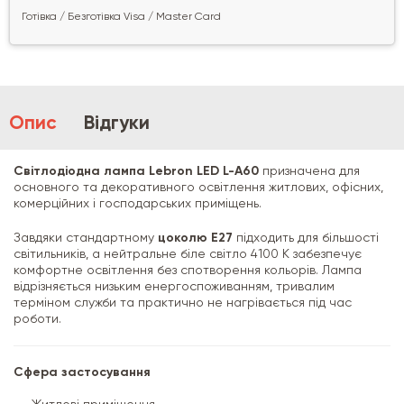
Готівка / Безготівка Visa / Master Card
Опис
Відгуки
Світлодіодна лампа Lebron LED L-A60
призначена для
основного та декоративного освітлення житлових, офісних,
комерційних і господарських приміщень.
Завдяки стандартному
цоколю E27
підходить для більшості
світильників, а нейтральне біле світло 4100 K забезпечує
комфортне освітлення без спотворення кольорів. Лампа
відрізняється низьким енергоспоживанням, тривалим
терміном служби та практично не нагрівається під час
роботи.
Сфера застосування