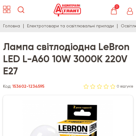
0
Головна
Електротовари та освітлювальні прилади
Освітл
Лампа світлодіодна LeBron
LED L-A60 10W 3000K 220V
E27
Код:
153602-1234595
0 відгуків