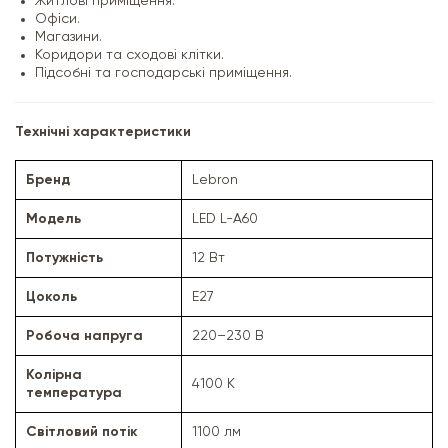
Житлові приміщення.
Офіси.
Магазини.
Коридори та сходові клітки.
Підсобні та господарські приміщення.
Технічні характеристики
Бренд
Lebron
Модель
LED L-A60
Потужність
12 Вт
Цоколь
E27
Робоча напруга
220–230 В
Колірна
4100 K
температура
Світловий потік
1100 лм