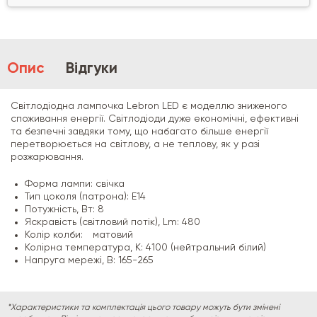
Опис
Відгуки
Світлодіодна лампочка Lebron LED є моделлю зниженого
споживання енергії. Світлодіоди дуже економічні, ефективні
та безпечні завдяки тому, що набагато більше енергії
перетворюється на світлову, а не теплову, як у разі
розжарювання.
Форма лампи: свічка
Тип цоколя (патрона): E14
Потужність, Вт: 8
Яскравість (світловий потік), Lm: 480
Колір колби:
матовий
Колірна температура, К: 4100 (нейтральний білий)
Напруга мережі, В: 165-265
*Характеристики та комплектація цього товару можуть бути змінені