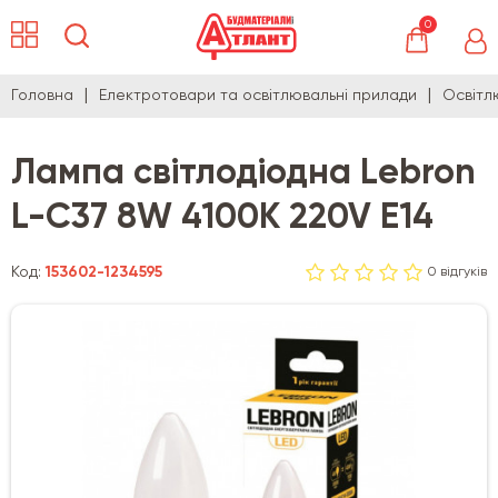
0
Головна
Електротовари та освітлювальні прилади
Освітл
Лампа світлодіодна Lebron
L-C37 8W 4100K 220V E14
Код:
153602-1234595
0 відгуків