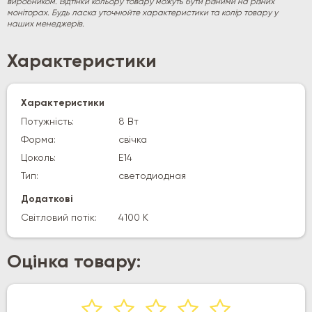
виробником. Відтінки кольору товару можуть бути різними на різних
моніторах. Будь ласка уточнюйте характеристики та колір товару у
наших менеджерів.
Характеристики
Характеристики
Потужність:
8 Вт
Форма:
свічка
Цоколь:
E14
Тип:
светодиодная
Додаткові
Світловий потік:
4100 К
Оцінка товару: