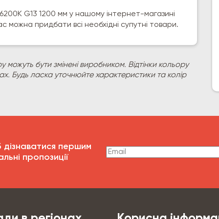
 6200К G13 1200 мм у нашому інтернет-магазині
ас можна придбати всі необхідні супутні товари.
у можуть бути змінені виробником. Відтінки кольору
рах. Будь ласка уточнюйте характеристики та колір
б дізнаватися першим
альні пропозиції
ди в регіонах
Корисна інформа