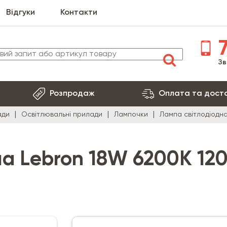
Відгуки
Контакти
7
Зв
Розпродаж
Оплата та дост
ади
Освітлювальні прилади
Лампочки
Лампа світлодіодн
на Lebron 18W 6200К 12