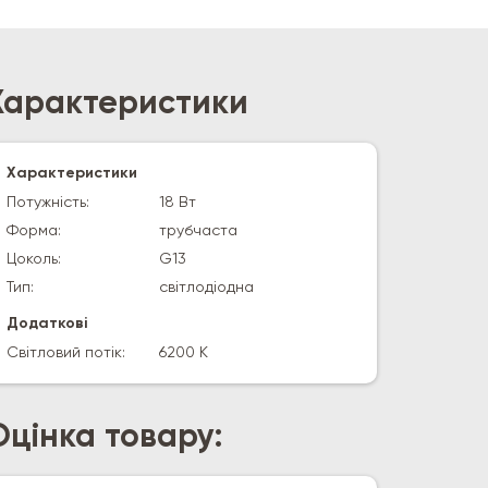
Характеристики
Характеристики
Потужність:
18 Вт
Форма:
трубчаста
Цоколь:
G13
Тип:
світлодіодна
Додаткові
Світловий потік:
6200 К
Оцінка товару: