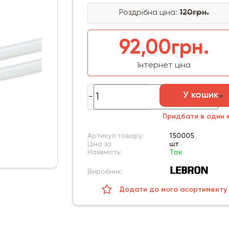
Роздрібна ціна:
120грн.
92,00грн.
Інтернет ціна
У кошик
Придбати в один к
Артикул товару:
150005
Ціна за
шт
Наявність:
Так
Виробник:
Додати до мого асортименту