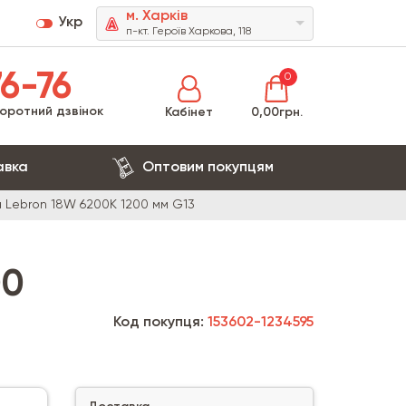
м. Харків
Укр
п-кт. Героїв Харкова, 118
6-76
0
оротний дзвінок
Кабінет
0,00грн.
авка
Оптовим покупцям
а Lebron 18W 6200К 1200 мм G13
00
Код покупця:
153602-1234595