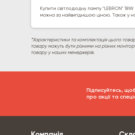
Купити світлодіодну лампу "LEBRON" 18W
можна за найвигіднішою ціною. Також у н
*Характеристики та комплектація цього товар
товару можуть бути різними на різних моніто
товару у наших менеджерів.
Підписуйтесь, що
про акції та спеці
Компанія
Скла