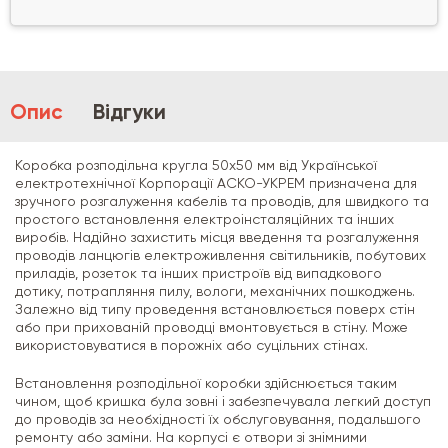
Опис
Відгуки
Коробка розподільна кругла 50х50 мм від Української
електротехнічної Корпорації АСКО-УКРЕМ призначена для
зручного розгалуження кабелів та проводів, для швидкого та
простого встановлення електроінсталяційних та інших
виробів. Надійно захистить місця введення та розгалуження
проводів ланцюгів електроживлення світильників, побутових
приладів, розеток та інших пристроїв від випадкового
дотику, потрапляння пилу, вологи, механічних пошкоджень.
Залежно від типу проведення встановлюється поверх стін
або при прихованій проводці вмонтовується в стіну. Може
використовуватися в порожніх або суцільних стінах.
Встановлення розподільної коробки здійснюється таким
чином, щоб кришка була зовні і забезпечувала легкий доступ
до проводів за необхідності їх обслуговування, подальшого
ремонту або заміни. На корпусі є отвори зі знімними