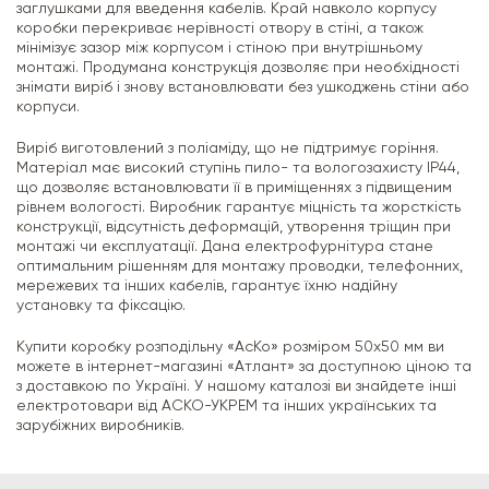
заглушками для введення кабелів. Край навколо корпусу
коробки перекриває нерівності отвору в стіні, а також
мінімізує зазор між корпусом і стіною при внутрішньому
монтажі. Продумана конструкція дозволяє при необхідності
знімати виріб і знову встановлювати без ушкоджень стіни або
корпуси.
Виріб виготовлений з поліаміду, що не підтримує горіння.
Матеріал має високий ступінь пило- та вологозахисту IP44,
що дозволяє встановлювати її в приміщеннях з підвищеним
рівнем вологості. Виробник гарантує міцність та жорсткість
конструкції, відсутність деформацій, утворення тріщин при
монтажі чи експлуатації. Дана електрофурнітура стане
оптимальним рішенням для монтажу проводки, телефонних,
мережевих та інших кабелів, гарантує їхню надійну
установку та фіксацію.
Купити коробку розподільну «АсКо» розміром 50х50 мм ви
можете в інтернет-магазині «Атлант» за доступною ціною та
з доставкою по Україні. У нашому каталозі ви знайдете інші
електротовари від АСКО-УКРЕМ та інших українських та
зарубіжних виробників.