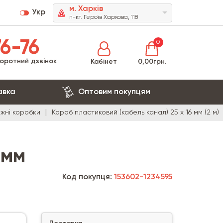
м. Харків
Укр
п-кт. Героїв Харкова, 118
6-76
0
оротний дзвінок
Кабінет
0,00грн.
авка
Оптовим покупцям
ажні коробки
Короб пластиковий (кабель канал) 25 х 16 мм (2 м)
 мм
Код покупця:
153602-1234595