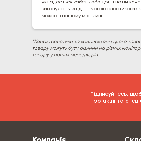
укладається кабель або дріт і потім кон
виконується за допомогою пластикових ку
можна в нашому магазині.
*Характеристики та комплектація цього товар
товару можуть бути різними на різних моніто
товару у наших менеджерів.
Підписуйтесь, що
про акції та спеці
Компанія
Скла