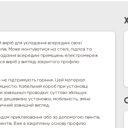
 виріб для укладання всередині своєї
лів. Може монтуватися на стелі, підлозі та
кладання всередині приміщень електромереж
ся виріб у вигляді закритого профілю
не підтримують горіння. Цей матеріал
 міцністю. Кабельний короб при установці
и зовнішньої проводки: суттєво збільшує
 дешевизну установки, мобільність, зміни
тичний зовнішній вигляд.
дом приклеювання або за допомогою гвинтів,
ентів. Вже в закріплену основу профілю