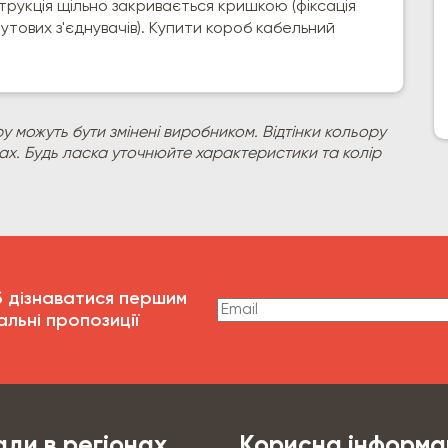
струкція щільно закривається кришкою (фіксація
тових з'єднувачів). Купити короб кабельний
у можуть бути змінені виробником. Відтінки кольору
рах. Будь ласка уточнюйте характеристики та колір
б дізнаватися першим
альні пропозиції
ди в регіонах
Корисна інформа