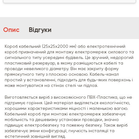
Опис
Відгуки
Короб кабельний (25х25х2000 мм) або електротехнічний
короб призначений для монтажу електромереж силового та
сигнального типу усередині будівель. Це зручний, недорогий
пластиковий резервуар, в якому розміщуються кабелі та
проводи невеликого діаметру. Він має закриту форму
прямокутного типу з плоскою основою. Кабель-канал
простий у встановленні, підходить для будь-яких поверхонь і
може монтуватися на стінах стелі чи підлозі.
Виготовляється виріб з високоякісного ПВХ-Пластика, що не
підтримує горіння. Цей матеріал виділяється екологічністю,
хорошими характеристиками міцності і маленькою вагою.
Кабельний короб при монтажі електромереж забезпечує
мобільність та дешевизну установки проводки, значно
підвищує електробезпеку та пожежну безпеку. Також виріб
забезпечує зміни конфігурації, гнучкість інсталяції та
естетичний зовнішній вигляд.