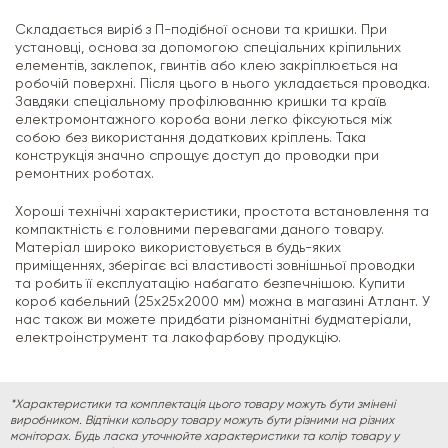
Складається виріб з П-подібної основи та кришки. При
установці, основа за допомогою спеціальних кріпильних
елементів, заклепок, гвинтів або клею закріплюється на
робочій поверхні. Після цього в нього укладається проводка.
Завдяки спеціальному профілюванню кришки та країв
електромонтажного короба вони легко фіксуються між
собою без використання додаткових кріплень. Така
конструкція значно спрощує доступ до проводки при
ремонтних роботах.
Хороші технічні характеристики, простота встановлення та
компактність є головними перевагами даного товару.
Матеріал широко використовується в будь-яких
приміщеннях, зберігає всі властивості зовнішньої проводки
та робить її експлуатацію набагато безпечнішою. Купити
короб кабельний (25х25х2000 мм) можна в магазині Атлант. У
нас також ви можете придбати різноманітні будматеріали,
електроінструмент та лакофарбову продукцію.
*Характеристики та комплектація цього товару можуть бути змінені
виробником. Відтінки кольору товару можуть бути різними на різних
моніторах. Будь ласка уточнюйте характеристики та колір товару у