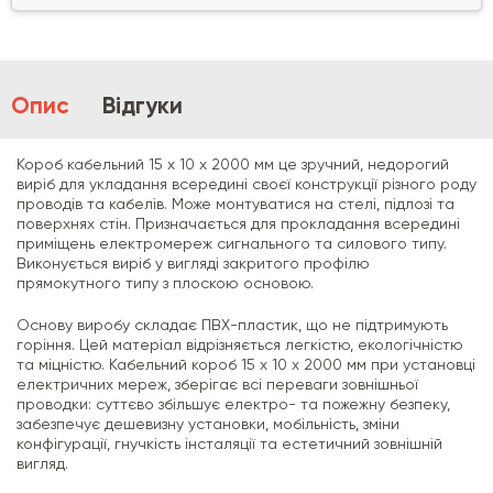
Опис
Відгуки
Короб кабельний 15 х 10 х 2000 мм це зручний, недорогий
виріб для укладання всередині своєї конструкції різного роду
проводів та кабелів. Може монтуватися на стелі, підлозі та
поверхнях стін. Призначається для прокладання всередині
приміщень електромереж сигнального та силового типу.
Виконується виріб у вигляді закритого профілю
прямокутного типу з плоскою основою.
Основу виробу складає ПВХ-пластик, що не підтримують
горіння. Цей матеріал відрізняється легкістю, екологічністю
та міцністю. Кабельний короб 15 х 10 х 2000 мм при установці
електричних мереж, зберігає всі переваги зовнішньої
проводки: суттєво збільшує електро- та пожежну безпеку,
забезпечує дешевизну установки, мобільність, зміни
конфігурації, гнучкість інсталяції та естетичний зовнішній
вигляд.