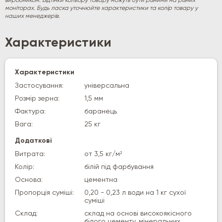
виробником. Відтінки кольору товару можуть бути різними на різних
моніторах. Будь ласка уточнюйте характеристики та колір товару у
наших менеджерів.
Характеристики
Характеристики
Застосування:
універсальна
Розмір зерна:
1,5 мм
Фактура:
баранець
Вага:
25 кг
Додаткові
Витрата:
от 3,5 кг/м²
Колір:
білій під фарбування
Основа:
цементна
Пропорція суміші:
0,20 - 0,23 л води на 1 кг сухої
суміші
Склад:
склад на основі високоякісного
білого цементу, мінеральних