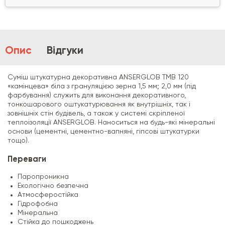
Опис
Відгуки
Суміш штукатурна декоративна ANSERGLOB ТМВ 120
«камінцева» біла з грануляцією зерна 1,5 мм; 2,0 мм (під
фарбування) служить для виконання декоративного,
тонкошарового оштукатурювання як внутрішніх, так і
зовнішніх стін будівель, а також у системі скріпленої
теплоізоляції ANSERGLOB. Наноситься на будь-які мінеральні
основи (цементні, цементно-вапняні, гіпсові штукатурки
тощо).
Переваги
Паропроникна
Екологічно безпечна
Атмосферостійка
Гідрофобна
Мінеральна
Стійка до пошкоджень