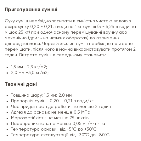
Приготування суміші
Суху суміш необхідно засипати в ємність з чистою водою з
розрахунку 0,20 - 0,21 л води на 1 кг суміші (5 - 5,25 л води на
мішок 25 кг) при одночасному перемішуванні вручну або
механічно (дриль на низьких оборотах) до отримання
однорідної маси. Через 5 хвилин суміш необхідно повторно
перемішати, після чого її можна використовувати протягом 2
годин. Витрата суміші в середньому становить:
1,5 мм –
2,3 кг/м2;
2,0 мм –
3,0 кг/м2;
Технічні дані
Товщина шару: 1,5 мм; 2,0 мм
Пропорція суміші: 0,20 – 0,21 л води/кг
Час придатності до роботи: не менше 2 годин
Адгезія до основи: не менше 0,5 МПа
Морозостійкість: не менше 75 циклів
Паропроникність: не менше 0,05 мг/м٠г٠Па
Температура основи : від +5°С до +30°С
Температура експлуатації: від -30°С до +80°С