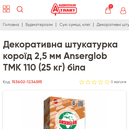
0
Головна
Будматеріали
Сухі суміші, клеї
Декоративні шту
Декоративна штукатурка
короїд 2,5 мм Anserglob
TMK 110 (25 кг) біла
Код:
153602-1234595
0 відгуків