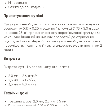
Мінеральна
Стійка до пошкоджень
Приготування суміші
Суху суміш необхідно засипати в ємність із чистою водою з
розрахунку 0,19 - 0,20 л води на 1 кг суміші (4,75 - 5,0 л води
на мішок 25 кг) при одночасному перемішуванні вручну або
механічно (дрилью) на низьких оборотах) до отримання
однорідної маси. Через 5 хвилин суміш необхідно повторно
перемішати, після чого її можна використовувати протягом 2
годин.
Витрата
Витрата суміші в середньому становить:
2,0 мм – 2,6 кг/м2;
2,5 мм – 3,1 кг/м2;
3,5 мм – 4,0 кг/м2.
Технічні дані
Товщина шару: 2,0 мм; 2,5 мм; 3,5 мм
Пропорція суміші: 0,19 – 0,20 л води/кг