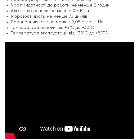
Час придатності до роботи: не менше 2 годин
Адгезія до основи: не менше 0,5 МПа
Морозостійкість: не менше 75 циклів
Паропроникність: не менше 0,05 мг/м٠г٠Па
Температура основи: від +5°С до +30°С
Температура експлуатації: від -30°С до +80°С