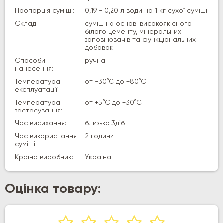
Пропорція суміші:
0,19 - 0,20 л води на 1 кг сухої суміші
Склад:
суміш на основі високоякісного
білого цементу, мінеральних
заповнювачів та функціональних
добавок
Способи
ручна
нанесення:
Температура
от -30°С до +80°С
експлуатації:
Температура
от +5°С до +30°С
застосування:
Час висихання:
близько 3діб
Час використання
2 години
суміші:
Країна виробник:
Україна
Оцінка товару: