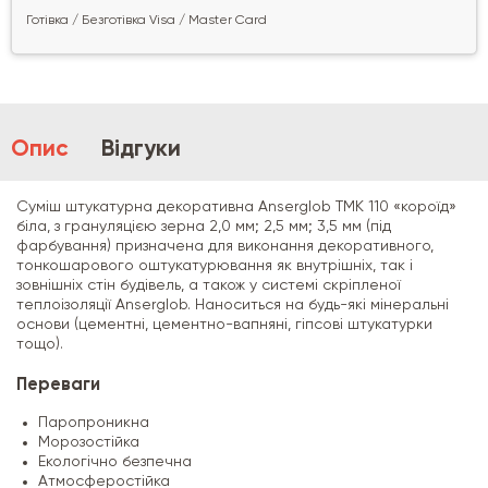
Готівка / Безготівка Visa / Master Card
Опис
Відгуки
Суміш штукатурна декоративна Anserglob ТМК 110 «короїд»
біла, з грануляцією зерна 2,0 мм; 2,5 мм; 3,5 мм (під
фарбування) призначена для виконання декоративного,
тонкошарового оштукатурювання як внутрішніх, так і
зовнішніх стін будівель, а також у системі скріпленої
теплоізоляції Anserglob. Наноситься на будь-які мінеральні
основи (цементні, цементно-вапняні, гіпсові штукатурки
тощо).
Переваги
Паропроникна
Морозостійка
Екологічно безпечна
Атмосферостійка