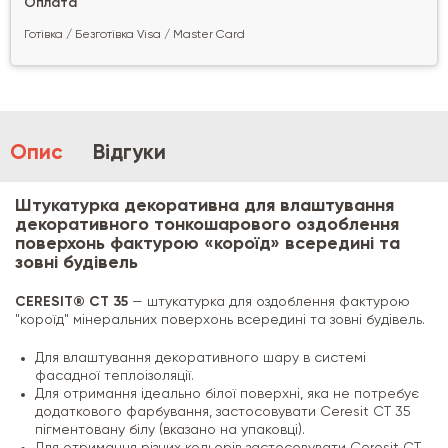
Оплата
Готівка / Безготівка Visa / Master Card
Опис
Відгуки
Штукатурка декоративна для влаштування
декоративного тонкошарового оздоблення
поверхонь фактурою «короїд» всередині та
зовні будівель
CERESIT® CT 35
— штукатурка для оздоблення фактурою
"короїд" мінеральних поверхонь всередині та зовні будівель.
Для влаштування декоративного шару в системі
фасадної теплоізоляції.
Для отримання ідеально білої поверхні, яка не потребує
додаткового фарбування, застосовувати Ceresit CT 35
пігментовану білу (вказано на упаковці).
Для отримання різних кольорів застосовувати Ceresit CT