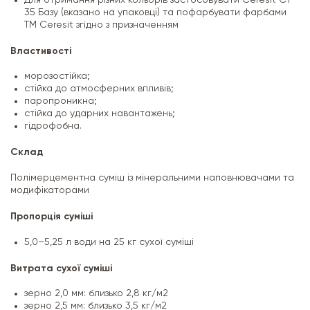
35 Базу (вказано на упаковці) та пофарбувати фарбами
TM Ceresit згідно з призначенням
Властивості
морозостійка;
стійка до атмосферних впливів;
паропроникна;
стійка до ударних навантажень;
гідрофобна.
Склад
Полімерцементна суміш із мінеральними наповнювачами та
модифікаторами
Пропорція суміші
5,0–5,25 л води на 25 кг сухої суміші
Витрата сухої суміші
зерно 2,0 мм: близько 2,8 кг/м2
зерно 2,5 мм: близько 3,5 кг/м2