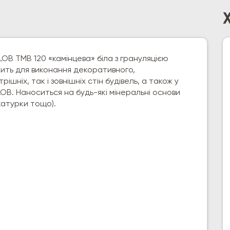
B ТМВ 120 «камінцева» біла з грануляцією
ужить для виконання декоративного,
ніх, так і зовнішніх стін будівель, а також у
LOB. Наноситься на будь-які мінеральні основи
катурки тощо).