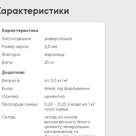
Характеристики
Характеристики
Застосування:
універсальна
Розмір зерна:
2,0 мм
Фактура:
баранець
Вага:
25 кг
Додаткові
Витрата:
от 3,0 кг/м²
Колір:
білий, під фарбування
Основа:
цементна
Пропорція суміші:
0,20 - 0,23 л води на 1 кг
сухої суміші
Склад:
склад на основі
високоякісного білого
цементу, мінеральних
заповнювачів та