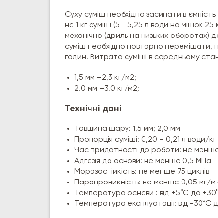
Суху суміш необхідно засипати в ємність 
на 1 кг суміші (5 - 5,25 л води на мішок 
механічно (дриль на низьких оборотах) д
суміш необхідно повторно перемішати, пі
годин. Витрата суміші в середньому ста
1,5 мм –
2,3 кг/м2;
2,0 мм –
3,0 кг/м2;
Технічні дані
Товщина шару: 1,5 мм; 2,0 мм
Пропорція суміші: 0,20 – 0,21 л води/кг
Час придатності до роботи: не менше
Адгезія до основи: не менше 0,5 МПа
Морозостійкість: не менше 75 циклів
Температура основи : від +5°С до +30
Температура експлуатації: від -30°С 