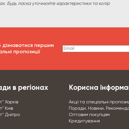
рах. Будь ласка уточнюйте характеристики та колір
б дізнаватися першим
альні пропозиції
ди в регіонах
Корисна інформа
т" Харків
Акції та спеціальні пропозиц
" Київ
Поради. Новини. Рекоменда
т" Дніпро
Оптовим покупцям
Кредитування