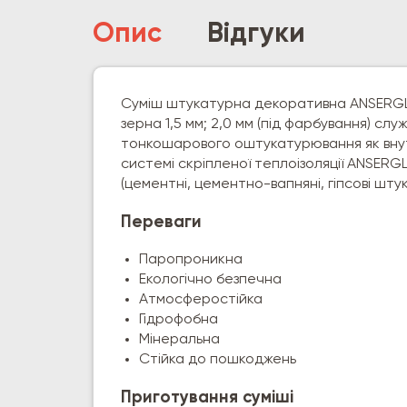
Опис
Відгуки
Суміш штукатурна декоративна ANSERGLO
зерна 1,5 мм; 2,0 мм (під фарбування) сл
тонкошарового оштукатурювання як внутріш
системі скріпленої теплоізоляції ANSERG
(цементні, цементно-вапняні, гіпсові шту
Переваги
Паропроникна
Екологічно безпечна
Атмосферостійка
Гідрофобна
Мінеральна
Стійка до пошкоджень
Приготування суміші