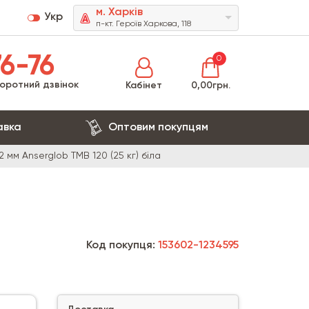
м. Харків
Укр
п-кт. Героїв Харкова, 118
6-76
0
оротний дзвінок
Кабінет
0,00грн.
авка
Оптовим покупцям
мм Anserglob TMB 120 (25 кг) біла
Код покупця:
153602-1234595