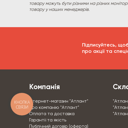
товару можуть бути різними на різних моніто
товару у наших менеджерів.
Підписуйтесь, що
про акції та спеці
Компанія
Скла
Інтернет-магазин "Атлант"
"Атлан
КНОПКА
СВЯЗИ
Про компанію "Атлант"
"Атлант
Оплата та доставка
"Атлан
Гарантії та якість
Публічний договір (оферта)