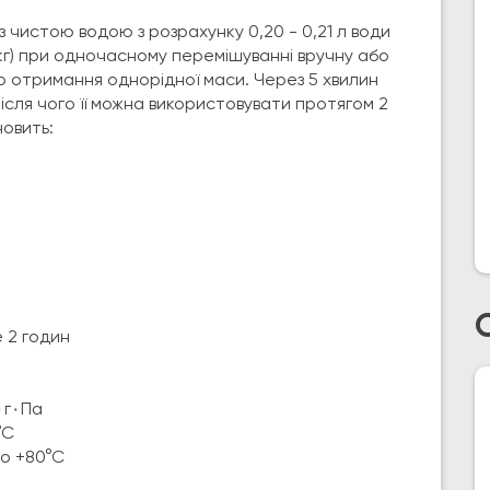
з чистою водою з розрахунку 0,20 - 0,21 л води
25 кг) при одночасному перемішуванні вручну або
о отримання однорідної маси. Через 5 хвилин
сля чого її можна використовувати протягом 2
новить:
 2 годин
Паропроникність: не менше 0,05 мг/м٠г٠Па
°С
до +80°С