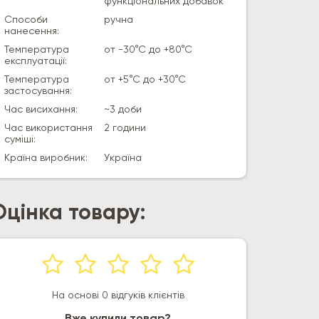
функціональних добавок
Способи
ручна
нанесення:
Температура
от -30°С до +80°С
експлуатації:
Температура
от +5°С до +30°С
застосування:
Час висихання:
~3 доби
Час використання
2 години
суміші:
Країна виробник:
Україна
Оцінка товару:
На основі 0 відгуків клієнтів