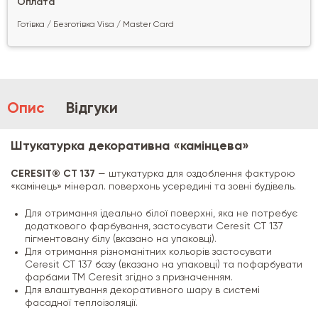
Оплата
Готівка / Безготівка Visa / Master Card
Опис
Відгуки
Штукатурка декоративна «камінцева»
CERESIT® CT 137
— штукатурка для оздоблення фактурою
«камінець» мінерал. поверхонь усередині та зовні будівель.
Для отримання ідеально білої поверхні, яка не потребує
додаткового фарбування, застосувати Ceresit CT 137
пігментовану білу (вказано на упаковці).
Для отримання різноманітних кольорів застосувати
Ceresit CT 137 базу (вказано на упаковці) та пофарбувати
фарбами ТМ Ceresit згідно з призначенням.
Для влаштування декоративного шару в системі
фасадної теплоізоляції.