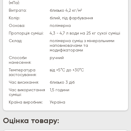
(мПа):
Витрата:
близько 4,2 кг/м²
Колір:
білий, під фарбування
Основа:
полімерна
Пропорція суміші:
4,3 - 4,7 л води на 25 кг сухої суміші
Склад:
полімерна суміш з мінеральними
наповнювачами та
модифікаторами
Способи
ручний
нанесення:
Температура
від +5°С до +30°С
застосування:
Час висихання:
близько 3 діб
Час використання
1,5 години
суміші:
Країна виробник:
Україна
Оцінка товару: