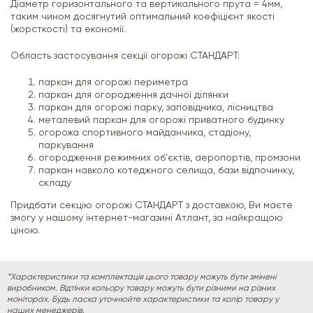
Діаметр горизонтального та вертикального прута = 4мм,
таким чином досягнутий оптимальний коефіцієнт якості
(жорсткості) та економії.
Область застосування секції огорожі СТАНДАРТ:
паркан для огорожі периметра
паркан для огородження дачної ділянки
паркан для огорожі парку, заповідника, лісництва
металевий паркан для огорожі приватного будинку
огорожа спортивного майданчика, стадіону,
паркування
огородження режимних об'єктів, аеропортів, промзони
паркан навколо котеджного селища, бази відпочинку,
складу
Придбати секцію огорожі СТАНДАРТ з доставкою, Ви маєте
змогу у нашому інтернет-магазині Атлант, за найкращою
ціною.
*Характеристики та комплектація цього товару можуть бути змінені
виробником. Відтінки кольору товару можуть бути різними на різних
моніторах. Будь ласка уточнюйте характеристики та колір товару у
наших менеджерів.