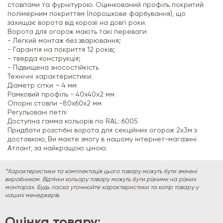
стовпами та фурнітурою. Оцинкований профіль покритий
полімерним покриттям (порошкове фарбування), що
захищає ворота від корозії на довгі роки.
Ворота для огорож мають такі переваги:
- Легкий монтаж без зварювання;
- Гарантія на покриття 12 років;
- тверда конструкція;
- Підвищена зносостійкість
Технічні характеристики:
Діаметр сітки – 4 мм
Рамковий профіль - 40х40х2 мм
Опорні стовпи -80х60х2 мм
Регульовані петлі
Доступна гамма кольорів по RAL: 6005
Придбати розстібні ворота для секційних огорож 2х3м з
доставкою, Ви маєте змогу в нашому інтернет-магазині
Атлант, за найкращою ціною.
*Характеристики та комплектація цього товару можуть бути змінені
виробником. Відтінки кольору товару можуть бути різними на різних
моніторах. Будь ласка уточнюйте характеристики та колір товару у
наших менеджерів.
Оцінка товару: