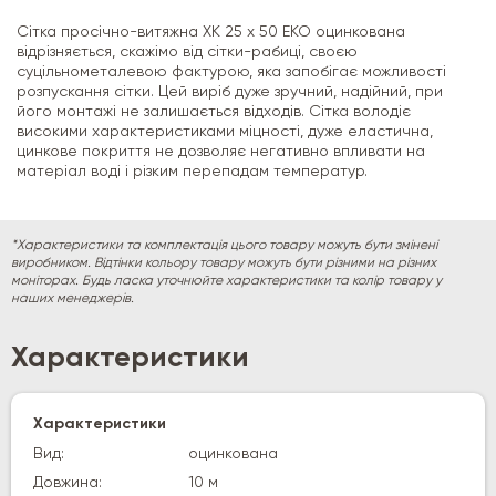
Сітка просічно-витяжна
ХК 25 х 50 ЕКО оцинкована
відрізняється, скажімо від сітки-рабиці, своєю
суцільнометалевою фактурою, яка запобігає можливості
розпускання сітки. Цей виріб дуже зручний, надійний, при
його монтажі не залишається відходів. Сітка володіє
високими характеристиками міцності, дуже еластична,
цинкове покриття не дозволяє негативно впливати на
матеріал воді і різким перепадам температур.
*Характеристики та комплектація цього товару можуть бути змінені
виробником. Відтінки кольору товару можуть бути різними на різних
моніторах. Будь ласка уточнюйте характеристики та колір товару у
наших менеджерів.
Характеристики
Характеристики
Вид:
оцинкована
Довжина:
10 м