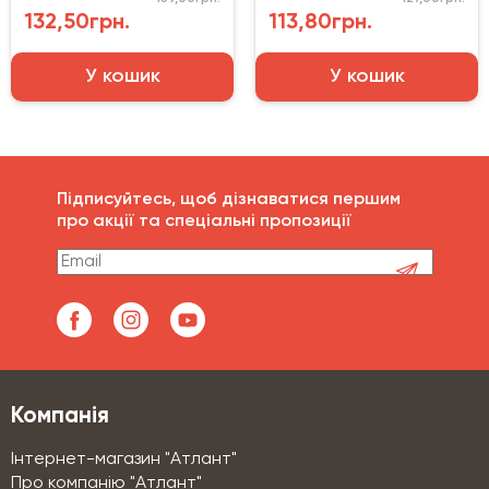
132,50грн.
113,80грн.
У кошик
У кошик
Підписуйтесь, щоб дізнаватися першим
про акції та спеціальні пропозиції
Компанія
Інтернет-магазин "Атлант"
Про компанію "Атлант"