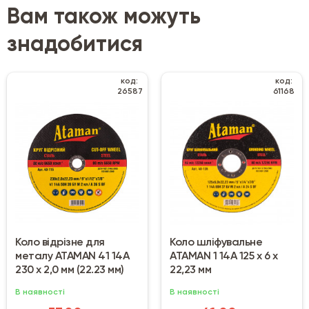
Вам також можуть
знадобитися
код:
код:
26587
61168
Коло відрізне для
Коло шліфувальне
металу ATAMAN 41 14А
ATAMAN 1 14А 125 х 6 х
230 х 2,0 мм (22.23 мм)
22,23 мм
В наявності
В наявності