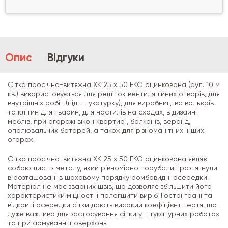
Опис
Відгуки
Сітка просічно-витяжна
ХК 25 х 50 ЕКО оцинкована (рул. 10 м
кв.) використовується для решіток вентиляційних отворів, для
внутрішніх робіт (під штукатурку), для виробництва вольєрів
та клітин для тварин, для настилів на сходах, в дизайні
меблів, при огорожі вікон квартир , балконів, веранд,
опалювальних батарей, а також для різноманітних інших
огорож.
Сітка просічно-витяжна
ХК 25 х 50 ЕКО оцинкована являє
собою лист з металу, який рівномірно порубали і розтягнули
в розташовані в шаховому порядку ромбовидні осередки.
Матеріал не має зварних швів, що дозволяє збільшити його
характеристики міцності і полегшити виріб. Гострі грані та
відкриті осередки сітки дають високий коефіцієнт тертя, що
дуже важливо для застосування сітки у штукатурних роботах
та при армуванні поверхонь.