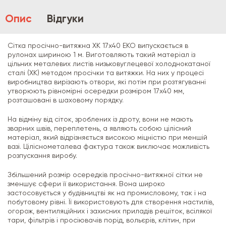
Опис
Відгуки
Сітка просічно-витяжна ХК 17х40 ЕКО випускається в
рулонах шириною 1 м. Виготовляють такий матеріал із
цільних металевих листів низьковуглецевої холоднокатаної
сталі (ХК) методом просічки та витяжки. На них у процесі
виробництва вирізають отвори, які потім при розтягуванні
утворюють рівномірні осередки розміром 17х40 мм,
розташовані в шаховому порядку.
На відміну від сіток, зроблених із дроту, вони не мають
зварних швів, переплетень, а являють собою цілісний
матеріал, який відрізняється високою міцністю при меншій
вазі. Ціліснометалева фактура також виключає можливість
розпускання виробу.
Збільшений розмір осередків просічно-витяжної сітки не
зменшує сфери її використання. Вона широко
застосовується у будівництві як на промисловому, так і на
побутовому рівні. Її використовують для створення настилів,
огорож, вентиляційних і захисних приладів решіток, всілякої
тари, фільтрів і просіювачів порід, вольєрів, клітин, при