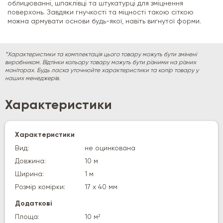
облицюванні, шпаклівці та штукатурці для зміцнення
поверхонь. Завдяки гнучкості та міцності такою сіткою
можна армувати основи будь-якої, навіть вигнутої форми.
*Характеристики та комплектація цього товару можуть бути змінені
виробником. Відтінки кольору товару можуть бути різними на різних
моніторах. Будь ласка уточнюйте характеристики та колір товару у
наших менеджерів.
Характеристики
Характеристики
Вид:
не оцинкована
Довжина:
10 м
Ширина:
1 м
Розмір комірки:
17 х 40 мм
Додаткові
Площа:
10 м²