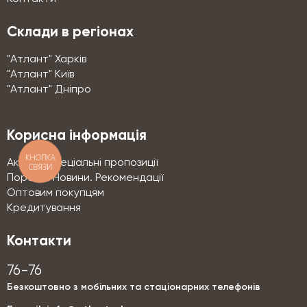
Склади в регіонах
"Атлант" Харків
"Атлант" Київ
"Атлант" Дніпро
Корисна інформація
КНОПКА
Акції та спеціальні пропозиції
СВЯЗИ
Поради. Новини. Рекомендації
Оптовим покупцям
Кредитування
Контакти
76-76
Безкоштовно з мобільних та стаціонарних телефонів