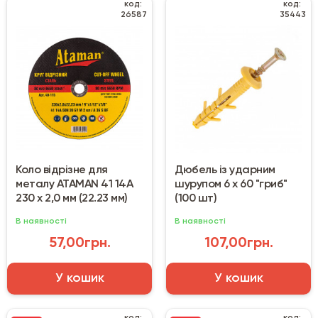
код:
код:
26587
35443
Коло відрізне для
Дюбель із ударним
металу ATAMAN 41 14А
шурупом 6 х 60 "гриб"
230 х 2,0 мм (22.23 мм)
(100 шт)
В наявності
В наявності
57,00грн.
107,00грн.
У кошик
У кошик
код:
код: