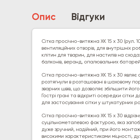
Опис
Відгуки
Сітка просічно-витяжна ХК 15 х 30 (рул. 1
вентиляційних отворів, для внутрішніх ро
клітин для тварин, для настилів на сходах
балконів, веранд, опалювальних батарей,
Сітка просічно-витяжна
ХК 15 х 30 являє
розтягнули в розташовані в шаховому по
зварних швів, що дозволяє збільшити його
Гострі грані та відкриті осередки сітки
для застосування сітки у штукатурних р
Сітка просічно-витяжна
ХК 15 х 30 відріз
суцільнометалевою фактурою, яка запобіг
дуже зручний, надійний, при його монтажі
високими характеристиками міцності, ду