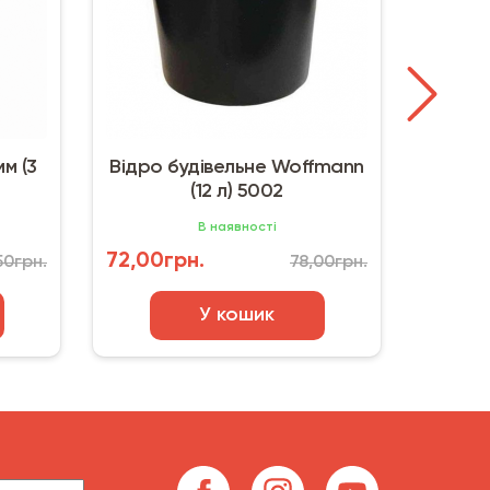
м (3
Відро будівельне Woffmann
Відро
(12 л) 5002
В наявності
72,00грн.
83,00
50грн.
78,00грн.
У кошик