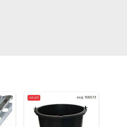
д: 89743
код: 158573
АКЦІЯ
АКЦІЯ