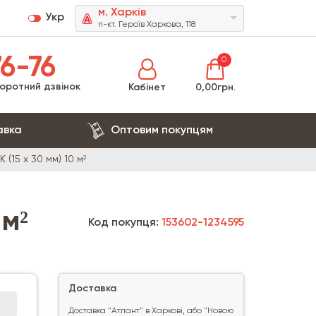
м. Харків
Укр
п-кт. Героїв Харкова, 118
6-76
0
оротний дзвінок
Кабінет
0,00грн.
авка
Оптовим покупцям
 (15 х 30 мм) 10 м²
 м²
Код покупця:
153602-1234595
Доставка
Доставка "Атлант" в Харкові, або "Новою