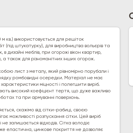
0 м кв.) використовується для решіток
біт (під штукатурку), для виробництва вольєрів та
, в дизайні меблів, при огорожі вікон квартир,
 а також для різноманітних інших огорож.
 собою лист з металу, який рівномірно порубали і
рядку ромбовидні осередки. Матеріал не має
 характеристики міцності і полегшити виріб.
 дають високий коефіцієнт тертя, що дуже важливо
оботах та при армуванні поверхонь.
няється, скажімо від сітки-рабиці, своєю
ає можливості розпускання сітки. Цей виріб
 не залишається відходів. Сітка володіє
же еластична, цинкове покриття не дозволяє