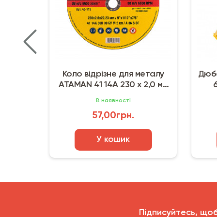
Коло відрізне для металу
Дюбе
ATAMAN 41 14А 230 х 2,0 мм
6
(22.23 мм)
В наявності
57,00грн.
У кошик
Підписуйтесь, що