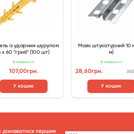
Next
ль із ударним шурупом
Маяк штукатурний 10 м
 х 60 "гриб" (100 шт)
м)
В наявності
В наявності
107,00грн.
28,60грн.
39,
У кошик
У кошик
б дізнаватися першим