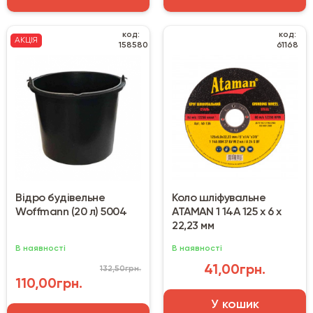
код:
код:
АКЦІЯ
158580
61168
Відро будівельне
Коло шліфувальне
Woffmann (20 л) 5004
ATAMAN 1 14А 125 х 6 х
22,23 мм
В наявності
В наявності
41,00грн.
132,50грн.
110,00грн.
У кошик