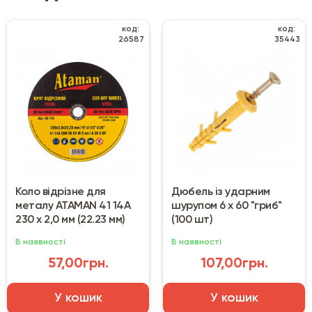
код:
код:
26587
35443
Коло відрізне для
Дюбель із ударним
металу ATAMAN 41 14А
шурупом 6 х 60 "гриб"
230 х 2,0 мм (22.23 мм)
(100 шт)
В наявності
В наявності
57,00грн.
107,00грн.
У кошик
У кошик