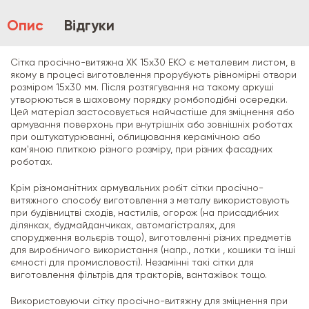
Опис
Відгуки
Сітка просічно-витяжна ХК 15х30 ЕКО є металевим листом, в
якому в процесі виготовлення прорубують рівномірні отвори
розміром 15х30 мм. Після розтягування на такому аркуші
утворюються в шаховому порядку ромбоподібні осередки.
Цей матеріал застосовується найчастіше для зміцнення або
армування поверхонь при внутрішніх або зовнішніх роботах
при оштукатурюванні, облицювання керамічною або
кам'яною плиткою різного розміру, при різних фасадних
роботах.
Крім різноманітних армувальних робіт сітки просічно-
витяжного способу виготовлення з металу використовують
при будівництві сходів, настилів, огорож (на присадибних
ділянках, будмайданчиках, автомагістралях, для
спорудження вольєрів тощо), виготовленні різних предметів
для виробничого використання (напр., лотки , кошики та інші
ємності для промисловості). Незамінні такі сітки для
виготовлення фільтрів для тракторів, вантажівок тощо.
Використовуючи сітку просічно-витяжну для зміцнення при