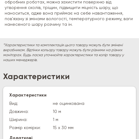
обробних роботах, можна захистити поверхню від
утворення сколів, тріщин, підвищити міцність шару, що
наноситься, адже вона приймає на себе навантаження,
пов'язану зі змінами вологості, температурного режиму, ваги
нанесеного шару розчину та ін.
*Характеристики та комплектація цього товару можуть бути змінені
виробником. Відтінки кольору товару можуть бути різними на різних
моніторах. Будь ласка уточнюйте характеристики та колір товару у
наших менеджерів.
Характеристики
Характеристики
Вид:
не оцинкована
Довжина:
10 м
Ширина:
1 м
Розмір комірки:
15 х 30 мм
Додаткові