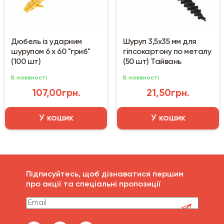
Дюбель із ударним
Шуруп 3,5х35 мм для
шурупом 6 х 60 "гриб"
гіпсокартону по металу
(100 шт)
(50 шт) Тайвань
В наявності
В наявності
107,00грн.
21,50грн.
У кошик
У кошик
Підписуйтесь, щоб дізнаватися першим
про акції та спеціальні пропозиції