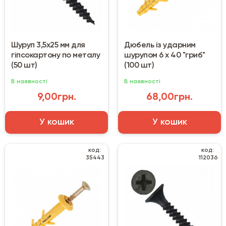
Шуруп 3,5х25 мм для
Дюбель із ударним
гіпсокартону по металу
шурупом 6 х 40 "гриб"
(50 шт)
(100 шт)
В наявності
В наявності
9,00грн.
68,00грн.
У кошик
У кошик
код:
код:
35443
112036