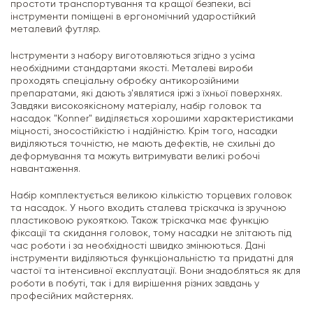
простоти транспортування та кращої безпеки, всі
інструменти поміщені в ергономічний ударостійкий
металевий футляр.
Інструменти з набору виготовляються згідно з усіма
необхідними стандартами якості. Металеві вироби
проходять спеціальну обробку антикорозійними
препаратами, які дають з'являтися іржі з їхньої поверхнях.
Завдяки високоякісному матеріалу, набір головок та
насадок "Konner" виділяється хорошими характеристиками
міцності, зносостійкістю і надійністю. Крім того, насадки
виділяються точністю, не мають дефектів, не схильні до
деформування та можуть витримувати великі робочі
навантаження.
Набір комплектується великою кількістю торцевих головок
та насадок. У нього входить сталева тріскачка із зручною
пластиковою рукояткою. Також тріскачка має функцію
фіксації та скидання головок, тому насадки не злітають під
час роботи і за необхідності швидко змінюються. Дані
інструменти виділяються функціональністю та придатні для
частої та інтенсивної експлуатації. Вони знадобляться як для
роботи в побуті, так і для вирішення різних завдань у
професійних майстернях.