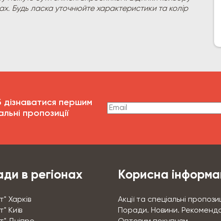
рах. Будь ласка уточнюйте характеристики та колір
б дізнаватися першим
альні пропозиції
ди в регіонах
Корисна інформа
т" Харків
Акції та спеціальні пропозиц
" Київ
Поради. Новини. Рекоменда