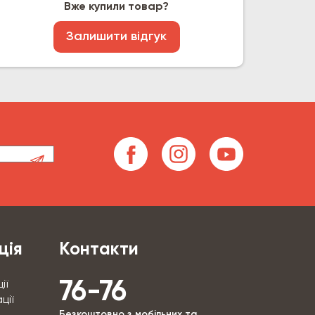
Вже купили товар?
Залишити відгук
ція
Контакти
76-76
ії
ції
Безкоштовно з мобільних та