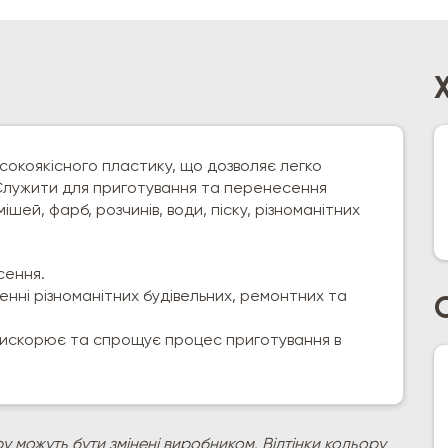
исокоякісного пластику, що дозволяє легко
.Служити для приготування та перенесення
шей, фарб, розчинів, води, піску, різноманітних
сення.
нні різноманітних будівельних, ремонтних та
прискорює та спрощує процес приготування в
у можуть бути змінені виробником. Відтінки кольору