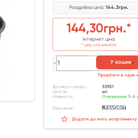
Роздрібна ціна:
144.3грн.
144,30грн.*
Інтернет ціна
* ціну уточнюйте
У кошик
Придбати в один к
Артикул товару:
33951
Ціна за
шт
Наявність:
Очікування 3-4 
Виробник:
Додати до мого асортименту