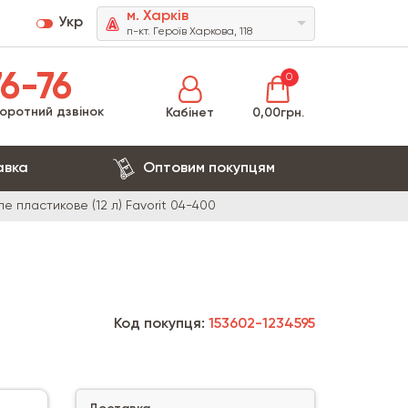
м. Харків
Укр
п-кт. Героїв Харкова, 118
6-76
0
оротний дзвінок
Кабінет
0,00грн.
авка
Оптовим покупцям
ле пластикове (12 л) Favorit 04-400
Код покупця:
153602-1234595