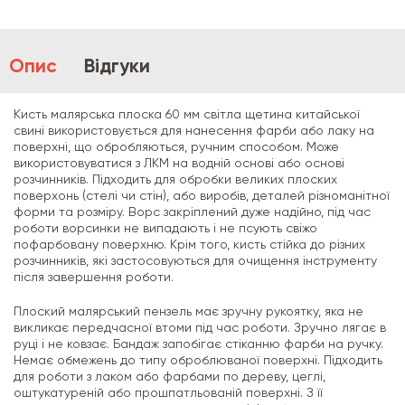
Опис
Відгуки
Кисть малярська плоска 60 мм світла щетина китайської
свині використовується для нанесення фарби або лаку на
поверхні, що обробляються, ручним способом. Може
використовуватися з ЛКМ на водній основі або основі
розчинників. Підходить для обробки великих плоских
поверхонь (стелі чи стін), або виробів, деталей різноманітної
форми та розміру. Ворс закріплений дуже надійно, під час
роботи ворсинки не випадають і не псують свіжо
пофарбовану поверхню. Крім того, кисть стійка до різних
розчинників, які застосовуються для очищення інструменту
після завершення роботи.
Плоский малярський пензель має зручну рукоятку, яка не
викликає передчасної втоми під час роботи. Зручно лягає в
руці і не ковзає. Бандаж запобігає стіканню фарби на ручку.
Немає обмежень до типу оброблюваної поверхні. Підходить
для роботи з лаком або фарбами по дереву, цеглі,
оштукатуреній або прошпатльованій поверхні. З її