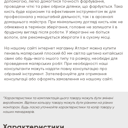
допомогою, легко домогтися точності фарбування,
проводячи чіткі та рівні обриси ділянки, що фарбується. Така
кисть буде корисним та ефективним інструментом як для
професіонала у масштабній діяльності, так і в арсеналі
домашнього майстра. При мінімальному догляді кисть ніяк не
обмежена в термінах зберігання, головне не залишати її в
брудному вигляді після роботи. У зберіганні не боїться
вологи, але рекомендується зберігати її в сухому місці.
На нашому сайті інтернет магазину Атлант можна купити
пензель малярський плоский 60 мм світла щетина китайської
свині або будь-якого іншого типу та розміру, необхідні для
проведення малярських робіт. При необхідності наші
консультанти можуть надати повну консультацію про
обраний інструмент. Зателефонуйте для отримання
консультації або оформіть замовлення на нашому сайті.
*Характеристики та комплектація цього товару можуть бути змінені
виробником. Відтінки кольору товару можуть бути різними на різних
моніторах. Будь ласка уточнюйте характеристики та колір товару у
наших менеджерів.
Характеристики