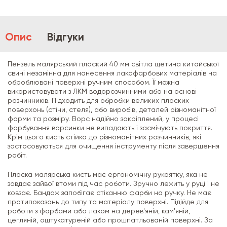
Опис
Відгуки
Пензель малярський плоский 40 мм світла щетина китайської
свині незамінна для нанесення лакофарбових матеріалів на
оброблювані поверхні ручним способом. Її можна
використовувати з ЛКМ водорозчинними або на основі
розчинників. Підходить для обробки великих плоских
поверхонь (стіни, стеля), або виробів, деталей різноманітної
форми та розміру. Ворс надійно закріплений, у процесі
фарбування ворсинки не випадають і засмічують покриття.
Крім цього кисть стійка до різноманітних розчинників, які
застосовуються для очищення інструменту після завершення
робіт.
Плоска малярська кисть має ергономічну рукоятку, яка не
завдає зайвої втоми під час роботи. Зручно лежить у руці і не
ковзає. Бандаж запобігає стіканню фарби на ручку. Не має
протипоказань до типу та матеріалу поверхні. Підійде для
роботи з фарбами або лаком на дерев'яній, кам'яній,
цегляній, оштукатуреній або прошпатльованій поверхні. За