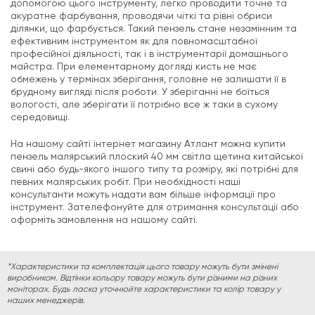
допомогою цього інструменту, легко проводити точне та
акуратне фарбування, проводячи чіткі та рівні обриси
ділянки, що фарбується. Такий пензель стане незамінним та
ефективним інструментом як для повномасштабної
професійної діяльності, так і в інструментарії домашнього
майстра. При елементарному догляді кисть не має
обмежень у термінах зберігання, головне не залишати її в
брудному вигляді після роботи. У зберіганні не боїться
вологості, але зберігати її потрібно все ж таки в сухому
середовищі.
На нашому сайті інтернет магазину Атлант можна купити
пензель малярський плоский 40 мм світла щетина китайської
свині або будь-якого іншого типу та розміру, які потрібні для
певних малярських робіт. При необхідності наші
консультанти можуть надати вам більше інформації про
інструмент. Зателефонуйте для отримання консультації або
оформіть замовлення на нашому сайті.
*Характеристики та комплектація цього товару можуть бути змінені
виробником. Відтінки кольору товару можуть бути різними на різних
моніторах. Будь ласка уточнюйте характеристики та колір товару у
наших менеджерів.