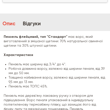
Опис
Відгуки
Пензель флейцевий, тип "Стандарт"
має ворс, який
виготовлений зі змішаної щетини: 70% натуральної свинячої
щетини та 30% штучної щетини.
Характеристики
Пензель має ширину від 3/4" до 4".
Робоча довжина ворсу, залежно від ширини пензля, від 39
мм до 50 мм.
Товщина набивання ворсу, залежно від ширини пензля, від
9,5 мм до 13 мм.
Пензель має ТОПС 45%.
Пензель має дерев'яну лаковану ручку з отвором для
підвішування. Ворс пензля упакований в індивідуальну
поліетиленову термозбіжну плівку, що захищає його від
бруду, пилу та механічних пошкоджень. Пензель