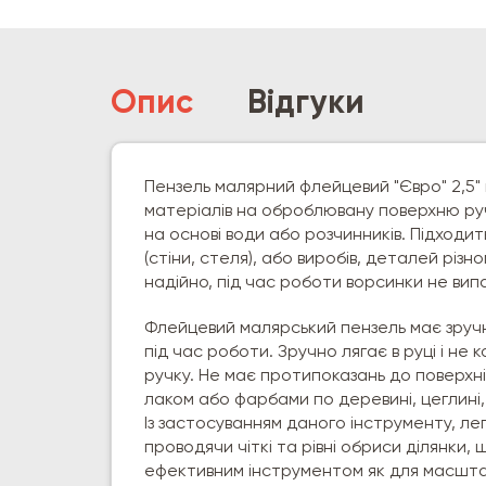
Опис
Відгуки
Пензель малярний флейцевий "Євро" 2,5"
матеріалів на оброблювану поверхню ру
на основі води або розчинників. Підходи
(стіни, стеля), або виробів, деталей різ
надійно, під час роботи ворсинки не вип
Флейцевий малярський пензель має зручн
під час роботи. Зручно лягає в руці і не
ручку. Не має протипоказань до поверхні
лаком або фарбами по деревині, цеглині
Із застосуванням даного інструменту, л
проводячи чіткі та рівні обриси ділянки
ефективним інструментом як для масштабн