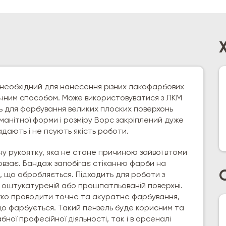
 необхідний для нанесення різних лакофарбових
чним способом. Може використовуватися з ЛКМ
ть для фарбування великих плоских поверхонь
номанітної форми і розміру Ворс закріплений дуже
адають і не псують якість роботи.
у рукоятку, яка не стане причиною зайвої втоми
 ковзає. Бандаж запобігає стіканню фарби на
, що обробляється. Підходить для роботи з
, оштукатуреній або прошпатльованій поверхні.
егко проводити точне та акуратне фарбування,
, що фарбується. Такий пензель буде корисним та
ої професійної діяльності, так і в арсеналі