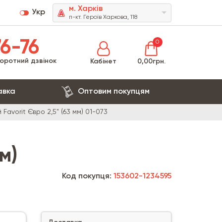
м. Харків
Укр
п-кт. Героїв Харкова, 118
6-76
0
оротний дзвінок
Кабінет
0,00грн.
авка
Оптовим покупцям
Favorit Євро 2,5" (63 мм) 01-073
м)
Код покупця:
153602-1234595