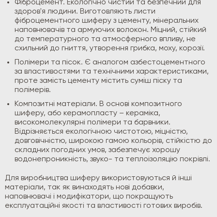
Фіброцемент. Екологічно чистий та безпечний для
здоров'я людини. Виготовляють листи
фіброцементного шиферу з цементу, мінеральних
наповнювачів та армуючих волокон. Міцний, стійкий
до температурного та атмосферного впливу, не
схильний до гниття, утворення грибка, моху, корозії.
Полімери та пісок. Є аналогом азбестоцементного
за властивостями та технічними характеристиками,
проте замість цементу містить суміш піску та
полімерів.
Композитні матеріали. В основі композитного
шиферу, або керамопласту – кераміка,
високомолекулярні полімери та барвники.
Відрізняється екологічною чистотою, міцністю,
довговічністю, широкою гамою кольорів, стійкістю до
складних погодних умов, забезпечує хорошу
водонепроникність, звуко- та теплоізоляцію покрівлі.
Для виробництва шиферу використовуються й інші
матеріали, так як винаходять нові добавки,
наповнювачі і модифікатори, що покращують
експлуатаційні якості та властивості готових виробів.