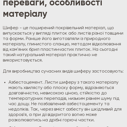
переваги, особливості
матеріалу
Шифер - це поширений покрівельний матеріал, що
випускається у вигляді плиток або листів різної товщини
та форми. Раніше його виготовляли із природного
матеріалу, глинистого сланцю, методом відколювання
від кам'яних брил пластинчастих плиток. На сьогодні
такий натуральний матеріал практично не
використовується.
Для виробництва сучасних видів шиферу застосовують:
Азбестоцемент. Листи шиферу з такого матеріалу
мають хвилясту або плоску форму, відрізняються
довговічністю, невисокою ціною, стійкістю до
температурних перепадів, низьким рівнем шуму під
час дощу. Не позбавлений азбестоцементу та
недоліків. Так, через вміст азбесту він шкідливий для
здоров'я, а при дії відкритого вогню може
розколюватись на дрібні горючі частки.