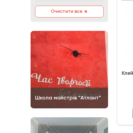
КС-3
неопреновий
×
Очистити все
ПВА
полімерний
поліуретановий
рідке скло
стиропоровий
супер-клей
хімічний анкер
цианоакрилатний
Клей
Школа майстрів "Атлант"