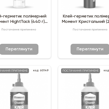
й-герметик полімерний
Клей-герметик поліме
ент HightTack (440 г)
Момент Кристальний (2
білий
прозорий
Постачання припинено
Постачання припинено
Переглянути
Переглянути
код: 60149
код
АЧАННЯ ПРИПИНЕНЕ
ПОСТАЧАННЯ ПРИПИНЕНЕ