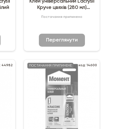
rysil
Клей універсальний Lacrysil
ілий
Круче цвяхів (280 мл)
прозорий
Постачання припинено
Переглянути
: 44982
код: 14600
ПОСТАЧАННЯ ПРИПИНЕНЕ