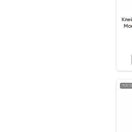
Кле
Мом
ПОСТ