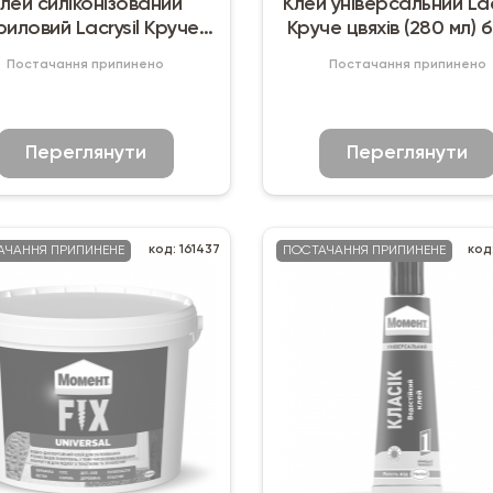
лей силіконізований
Клей універсальний Lac
риловий Lacrysil Круче
Круче цвяхів (280 мл) б
цвяхів (280 мл) білий
Постачання припинено
Постачання припинено
Переглянути
Переглянути
код: 161437
код
АЧАННЯ ПРИПИНЕНЕ
ПОСТАЧАННЯ ПРИПИНЕНЕ