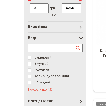
грн.
-
грн.
Виробник:
Вид:
Кл
D
акриловий
бітумний
бустилат
водно-дисперсійний
гібридний
епоксидний
Показати ще (13)
каучуковий
контактний
Вага / Обсяг:
ПОСТ