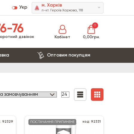
м. Харків
Укр
п-кт. Героїв Харкова, 118
6-76
0
оротний дзвінок
Кабінет
0,00грн.
авка
Оптовим покупцям
: 92329
код: 92331
ПОСТАЧАННЯ ПРИПИНЕНЕ