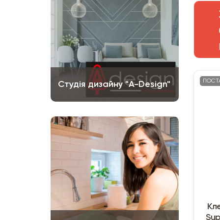
ПОСТ
Студія дизайну "A-Design"
Кл
Sup