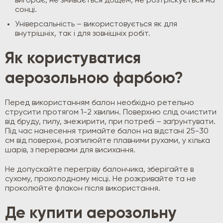
вигорає, не змивається дощем, не розтріскується на
сонці.
Універсальність – використовується як для
внутрішніх, так і для зовнішніх робіт.
Як користуватися
аерозольною фарбою?
Перед використанням балон необхідно ретельно
струсити протягом 1-2 хвилин. Поверхню слід очистити
від бруду, пилу, знежирити, при потребі – заґрунтувати.
Під час нанесення тримайте балон на відстані 25-30
см від поверхні, розпилюйте плавними рухами, у кілька
шарів, з перервами для висихання.
Не допускайте перегріву балончика, зберігайте в
сухому, прохолодному місці. Не розкривайте та не
проколюйте флакон після використання.
Де купити аерозольну