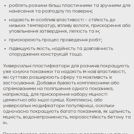
роблять розчини більш пластичними та зручними для
нанесення та розподілу по поверхні;
надають їм особливі властивості - стійкість до
низьких температур, впливу вологи, прискорення або
уповільнення затвердіння, легкість та ін;
прискорюють процес проведення робіт;
підвищують якість, надійність та довговічність
споруджених конструкцій тощо.
Універсальні пластифікатори для розчинів покращують
уже існуючі показники та надають їм нові властивості,
які суттєво розширюють сферу та можливість їх
застосування. Добавки бувають комплексними або
спрямованими на поліпшення одного показника,
наприклад, для прискорення набору міцності
цементної або іншої суміші. Комплексні, або
універсальні модифікатори популярніші, оскільки
одночасно покращують багато показників, як щільність,
міцність, водонепроникність, морозостійкість бетону та
ін.