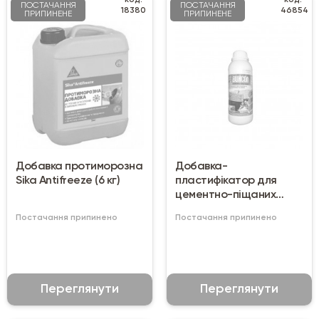
код:
код:
ПОСТАЧАННЯ
ПОСТАЧАННЯ
18380
46854
ПРИПИНЕНЕ
ПРИПИНЕНЕ
Добавка протиморозна
Добавка-
Sika Antifreeze (6 кг)
пластифікатор для
цементно-піщаних
розчинів Вінсол 1 кг
Постачання припинено
Постачання припинено
Переглянути
Переглянути