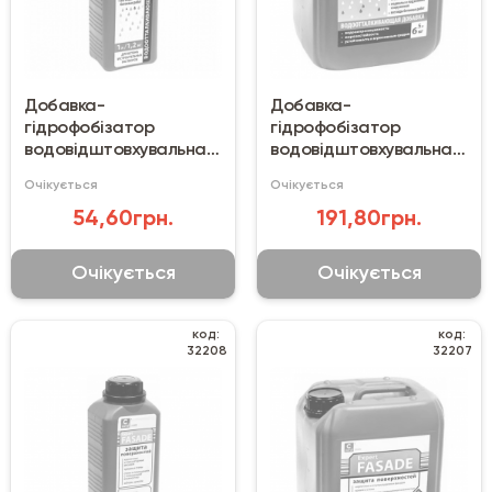
Добавка-
Добавка-
гідрофобізатор
гідрофобізатор
водовідштовхувальна
водовідштовхувальна
Coral MasterGidro (1 л)
Coral MasterGidro (5 л)
Очікується
Очікується
54,60грн.
191,80грн.
Очікується
Очікується
код:
код:
32208
32207