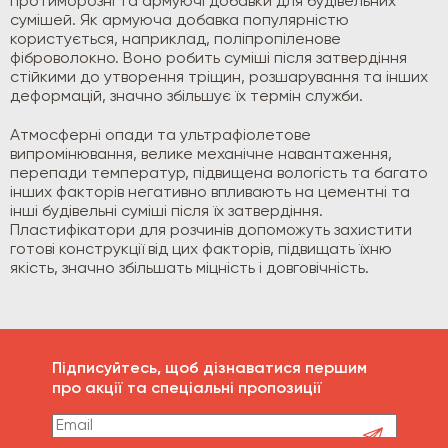
протиморозні та армуючі добавки для будівельних
сумішей. Як армуюча добавка популярністю
користується, наприклад, поліпропіленове
фіброволокно. Воно робить суміші після затвердіння
стійкими до утворення тріщин, розшарування та інших
деформацій, значно збільшує їх термін служби.
Атмосферні опади та ультрафіолетове
випромінювання, велике механічне навантаження,
перепади температур, підвищена вологість та багато
інших факторів негативно впливають на цементні та
інші будівельні суміші після їх затвердіння.
Пластифікатори для розчинів допоможуть захистити
готові конструкції від цих факторів, підвищать їхню
якість, значно збільшать міцність і довговічність.
Підписуйтесь, щоб дізнаватися першим
про акції та спеціальні пропозиції