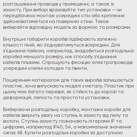
розташування проводів у приміщенні, а також їх
захисту. При виборі враховуйте тип установки – чи
передбачено монтаж усередині стін або кріплення
здійснюватиметься на поверхню стіни. Також
вибирайте відповідну модель за формою та розмірами.
Внутрішні габарити коробів підбирають залежно
кількості ліній, які з'єднуватимуться всередині. Для
з'єднання пайкою, наприклад, знадобиться розподільна
коробка меншого розміру, ніж способу з'єднання
кабелів гільзами. Спрощують фіксацію електропроводів
усередині клемні колодки та гвинти.
Поширеним матеріалом для таких виробів залишається
пластик, хоча випускають моделі з металу. Пластик при
цьому має багато переваг, як стійкість до корозії та
деформацій, легкість та простота установки.
Вибираючи розподільну коробку, монтажні короби для
кабелів зверніть увагу на ступінь їх захисту від пилу та
вологи. Ступінь захисту позначають літерами IP та
цифрами, наприклад IP40, 54, а максимальне значення
сягає 68. Купити розподільні коробки за доступною